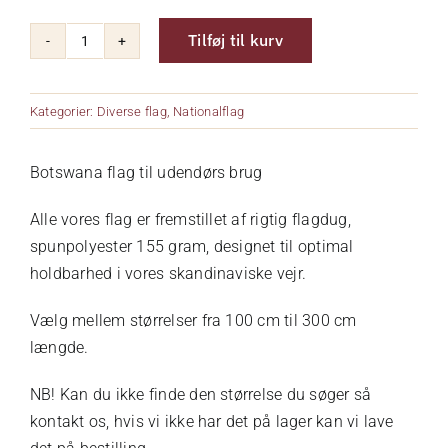
Tilføj til kurv
Om os
Botswana
antal
Kurv
Kategorier:
Diverse flag
,
Nationalflag
Botswana flag til udendørs brug
Kontakt
Alle vores flag er fremstillet af rigtig flagdug,
spunpolyester 155 gram, designet til optimal
holdbarhed i vores skandinaviske vejr.
Vælg mellem størrelser fra 100 cm til 300 cm
længde.
NB! Kan du ikke finde den størrelse du søger så
kontakt os, hvis vi ikke har det på lager kan vi lave