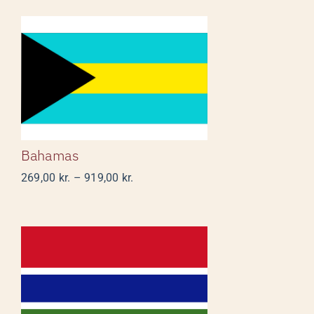
1.758,00 kr.
Bahamas
Bahamas
Prisinterval:
269,00
kr.
–
919,00
kr.
269,00 kr.
til
919,00 kr.
Gambia