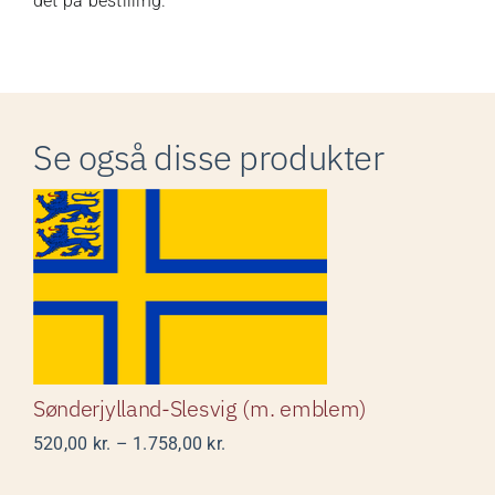
det på bestilling.
Se også disse produkter
Sønderjylland-Slesvig (m.
emblem)
Sønderjylland-Slesvig (m. emblem)
Prisinterval:
520,00
kr.
–
1.758,00
kr.
520,00 kr.
til