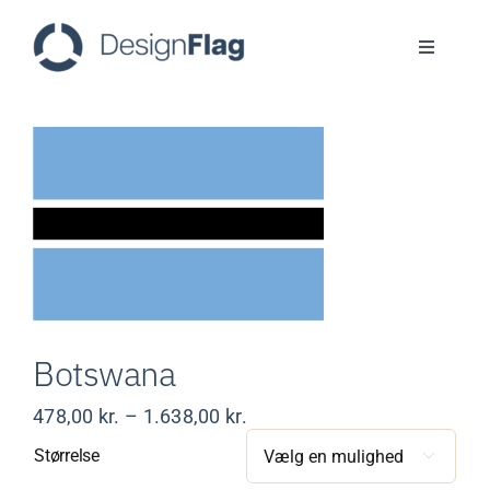
Skip
to
Toggle
content
Navigati
Flag
Faner
Logoflag
ReFlag
Botswana
Cases
Prisinterval:
478,00
kr.
–
1.638,00
kr.
478,00 kr.
Størrelse

til
ESG
1.638,00 kr.