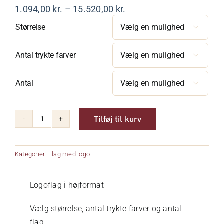
Prisinterval:
1.094,00
kr.
–
15.520,00
kr.
1.094,00 kr.
Om os
Størrelse

til
15.520,00 kr.
Kurv
Antal trykte farver

Antal

Kontakt
Tilføj til kurv
Logoflag
højformat
antal
Kategorier:
Flag med logo
Logoflag i højformat
Vælg størrelse, antal trykte farver og antal
flag