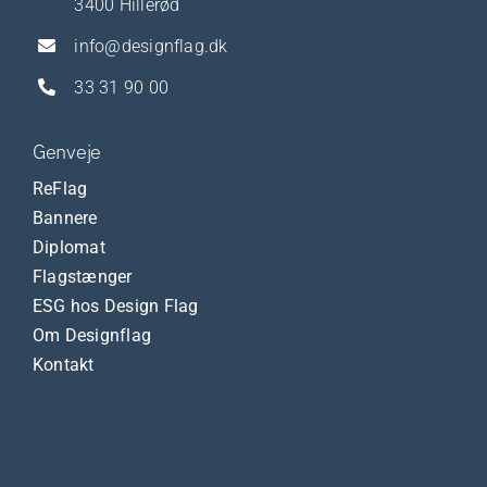
3400 Hillerød
info@designflag.dk
33 31 90 00
Genveje
ReFlag
Bannere
Diplomat
Flagstænger
ESG hos Design Flag
Om Designflag
Kontakt