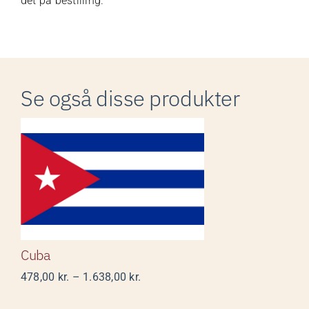
det på bestilling.
Se også disse produkter
Cuba
Cuba
Prisinterval:
478,00
kr.
–
1.638,00
kr.
478,00 kr.
til