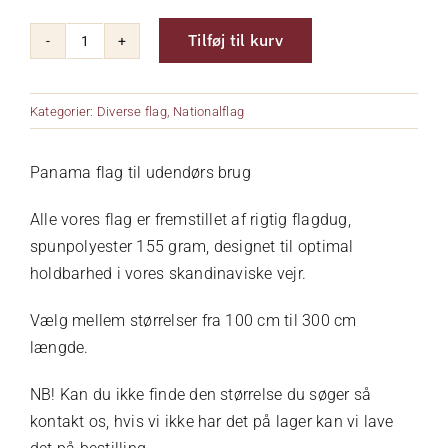
Tilføj til kurv
Om os
Panama
antal
Kurv
Kategorier:
Diverse flag
,
Nationalflag
Panama flag til udendørs brug
Kontakt
Alle vores flag er fremstillet af rigtig flagdug,
spunpolyester 155 gram, designet til optimal
holdbarhed i vores skandinaviske vejr.
Vælg mellem størrelser fra 100 cm til 300 cm
længde.
NB! Kan du ikke finde den størrelse du søger så
kontakt os, hvis vi ikke har det på lager kan vi lave