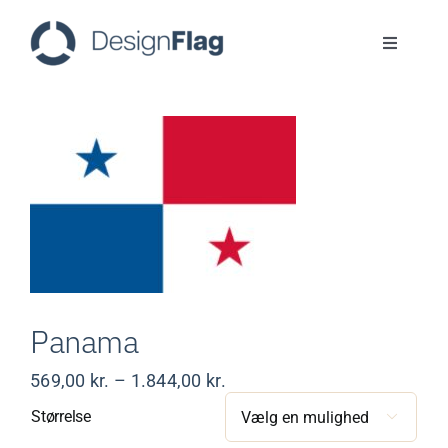
Skip
to
Toggle
content
Navigati
Flag
Faner
Logoflag
ReFlag
Panama
Cases
Prisinterval:
569,00
kr.
–
1.844,00
kr.
569,00 kr.
Størrelse

til
ESG
1.844,00 kr.