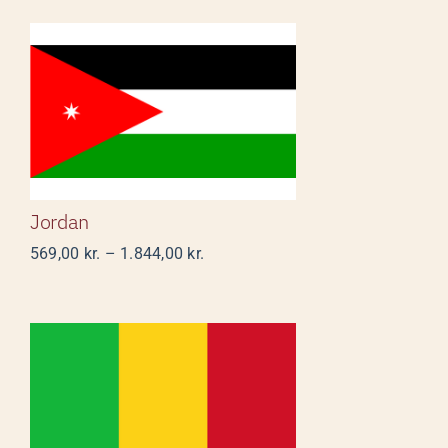
1.638,00 kr.
Jordan
Jordan
Prisinterval:
569,00
kr.
–
1.844,00
kr.
569,00 kr.
til
1.844,00 kr.
Mali