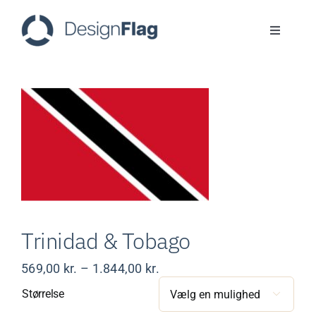
Skip
to
Toggle
content
Navigati
Flag
Faner
Logoflag
ReFlag
Trinidad & Tobago
Cases
Prisinterval:
569,00
kr.
–
1.844,00
kr.
569,00 kr.
Størrelse

til
ESG
1.844,00 kr.