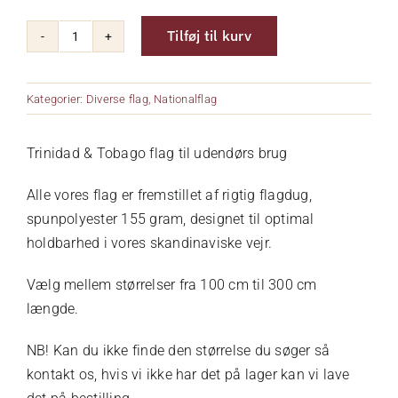
Tilføj til kurv
Om os
Trinidad
&
Tobago
Kurv
Kategorier:
Diverse flag
,
Nationalflag
antal
Trinidad & Tobago flag til udendørs brug
Kontakt
Alle vores flag er fremstillet af rigtig flagdug,
spunpolyester 155 gram, designet til optimal
holdbarhed i vores skandinaviske vejr.
Vælg mellem størrelser fra 100 cm til 300 cm
længde.
NB! Kan du ikke finde den størrelse du søger så
kontakt os, hvis vi ikke har det på lager kan vi lave