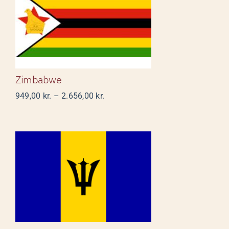
Zimbabwe
Zimbabwe
Prisinterval:
949,00
kr.
–
2.656,00
kr.
949,00 kr.
til
2.656,00 kr.
Barbados