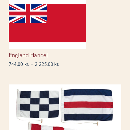
England Handel
England Handel
Prisinterval:
744,00
kr.
–
2.225,00
kr.
744,00 kr.
til
2.225,00 kr.
Signalflag