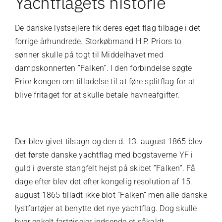
Yachtflagets historie
De danske lystsejlere fik deres eget flag tilbage i det
forrige århundrede. Storkøbmand H.P. Priors to
sønner skulle på togt til Middelhavet med
dampskonnerten ”Falken”. I den forbindelse søgte
Prior kongen om tilladelse til at føre splitflag for at
blive fritaget for at skulle betale havneafgifter.
Der blev givet tilsagn og den d. 13. august 1865 blev
det første danske yachtflag med bogstaverne YF i
guld i øverste stangfelt hejst på skibet ”Falken”. Få
dage efter blev det efter kongelig resolution af 15.
august 1865 tilladt ikke blot ”Falken” men alle danske
lystfartøjer at benytte det nye yachtflag. Dog skulle
hver enkelt fartøjsejer indsende et såkaldt