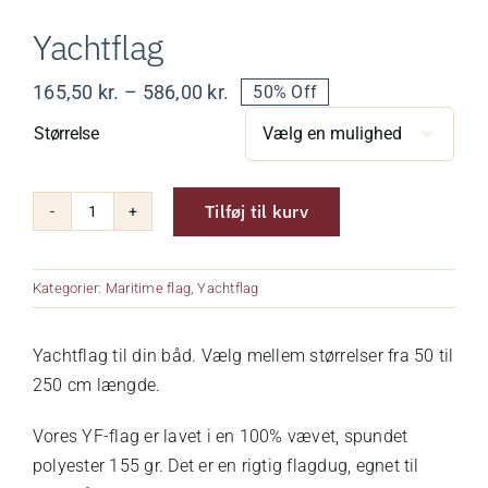
Yachtflag
Om os
Prisinterval:
165,50
kr.
–
586,00
kr.
50% Off
165,50 kr.
Kurv
Størrelse
til

586,00 kr.
Kontakt
Tilføj til kurv
Yachtflag
antal
Kategorier:
Maritime flag
,
Yachtflag
Yachtflag til din båd. Vælg mellem størrelser fra 50 til
250 cm længde.
Vores YF-flag er lavet i en 100% vævet, spundet
polyester 155 gr. Det er en rigtig flagdug, egnet til