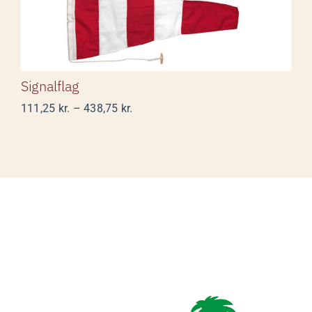
Signalflag
Prisinterval:
111,25
kr.
–
438,75
kr.
111,25 kr.
til
438,75 kr.