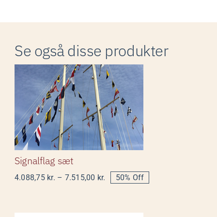
Se også disse produkter
Signalflag sæt
Signalflag sæt
Prisinterval:
4.088,75
kr.
–
7.515,00
kr.
50% Off
4.088,75 kr.
til
7.515,00 kr.