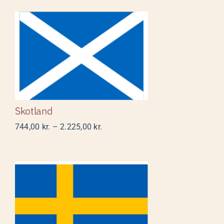
2.656,00 kr.
Skotland
Skotland
Prisinterval:
744,00
kr.
–
2.225,00
kr.
744,00 kr.
til
2.225,00 kr.
Sverige