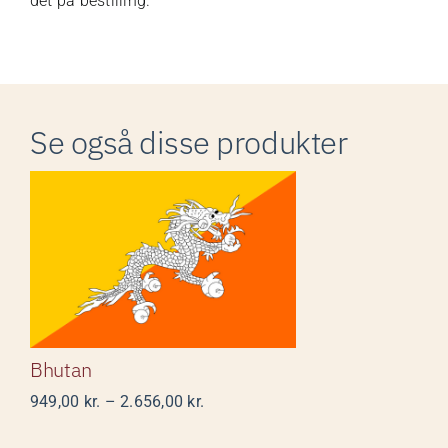
det på bestilling.
Se også disse produkter
Bhutan
Bhutan
Prisinterval:
949,00
kr.
–
2.656,00
kr.
949,00 kr.
til