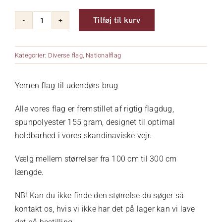
Tilføj til kurv
Om os
Yemen
antal
Kurv
Kategorier:
Diverse flag
,
Nationalflag
Yemen flag til udendørs brug
Kontakt
Alle vores flag er fremstillet af rigtig flagdug,
spunpolyester 155 gram, designet til optimal
holdbarhed i vores skandinaviske vejr.
Vælg mellem størrelser fra 100 cm til 300 cm
længde.
NB! Kan du ikke finde den størrelse du søger så
kontakt os, hvis vi ikke har det på lager kan vi lave