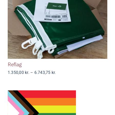
Reflag
Reflag
Prisinterval:
1.350,00
kr.
–
6.743,75
kr.
1.350,00 kr.
til
6.743,75 kr.
Progress Pride flag