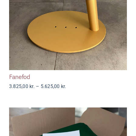
Om os
Fanefod
Kurv
Kontakt
Fanefod
Prisinterval:
3.825,00
kr.
–
5.625,00
kr.
3.825,00 kr.
til
5.625,00 kr.