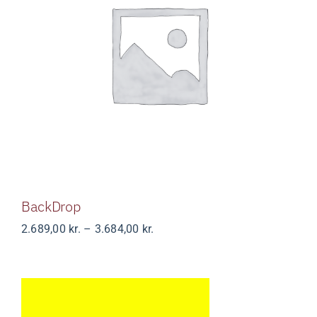
BackDrop
BackDrop
Prisinterval:
2.689,00
kr.
–
3.684,00
kr.
2.689,00 kr.
til
3.684,00 kr.