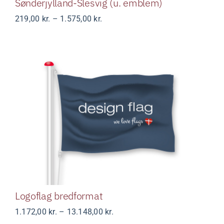
Sønderjylland-Slesvig (u. emblem)
Prisinterval:
219,00
kr.
–
1.575,00
kr.
219,00 kr.
til
1.575,00 kr.
Logoflag bredformat
Logoflag bredformat
Prisinterval:
1.172,00
kr.
–
13.148,00
kr.
1.172,00 kr.