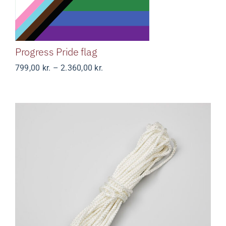
Progress Pride flag
Prisinterval:
799,00
kr.
–
2.360,00
kr.
799,00 kr.
til
2.360,00 kr.
Flagline, 30 m.