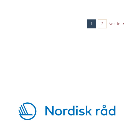
til
13.148,00 kr.
Næste
1
2