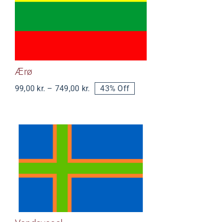
Ærø
Ærø
Prisinterval:
99,00
kr.
–
749,00
kr.
43% Off
99,00 kr.
til
749,00 kr.
Vendsyssel