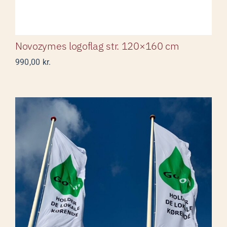
Novozymes logoflag str. 120×160 cm
990,00
kr.
GO’ON logoflag str. 450×150
cm