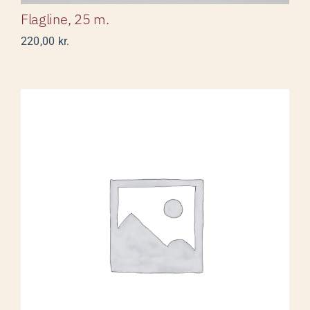
Flagline, 25 m.
220,00
kr.
Novozymes logoflag str.
120×160 cm