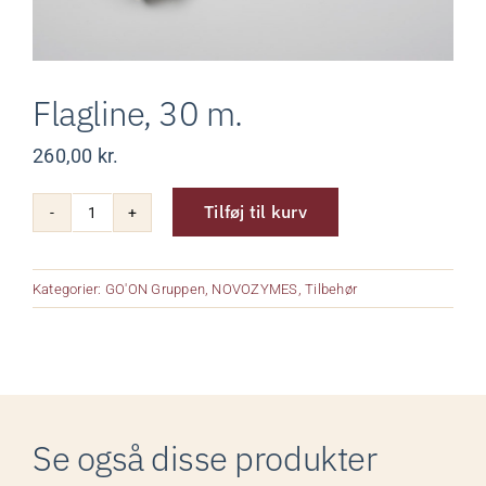
Om os
Flagline, 30 m.
Kurv
260,00
kr.
Kontakt
Tilføj til kurv
Flagline,
30
m.
Kategorier:
GO'ON Gruppen
,
NOVOZYMES
,
Tilbehør
antal
Se også disse produkter