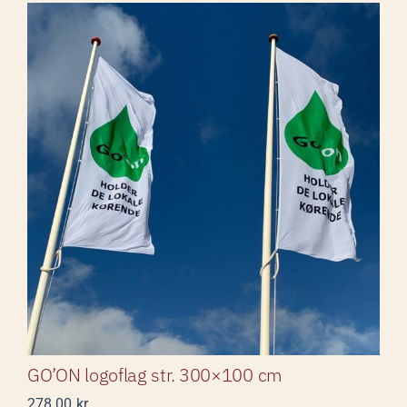
GO’ON logoflag str. 300×100
cm
GO’ON logoflag str. 300×100 cm
278,00
kr.