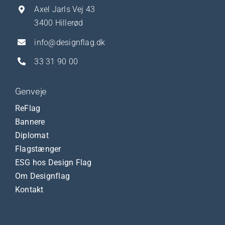
Axel Jarls Vej 43
3400 Hillerød
info@designflag.dk
33 31 90 00
Genveje
ReFlag
Bannere
Diplomat
Flagstænger
ESG hos Design Flag
Om Designflag
Kontakt