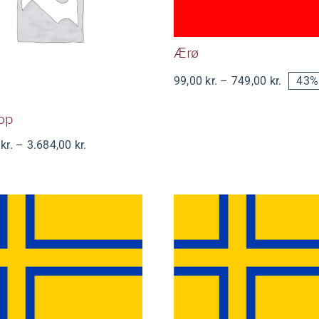
BackDrop
Ærø
Prisinte
99,00
kr.
–
749,00
kr.
43%
99,00 k
til
op
749,00 
Prisinterval:
0
kr.
–
3.684,00
kr.
2.689,00 kr.
til
3.684,00 kr.
Sønderjylland-
Sønderjylland
svig (m. emblem)
Slesvig (u. emb