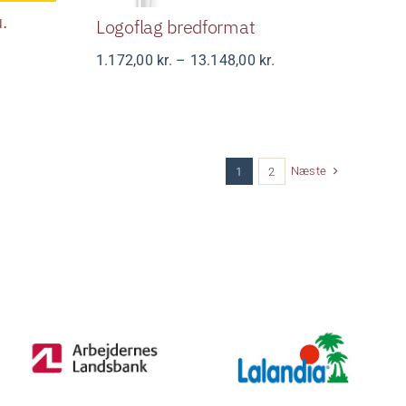
.
Logoflag bredformat
Prisinterval:
1.172,00
kr.
–
13.148,00
kr.
interval:
1.172,00 kr.
00 kr.
til
13.148,00 kr.
5,00 kr.
Næste
1
2