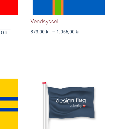
Vendsyssel
Prisinterval:
373,00
kr.
–
1.056,00
kr.
rval:
 Off
373,00 kr.
r.
til
1.056,00 kr.
kr.
-
Logoflag bredformat
lem)