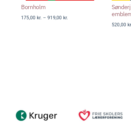
Bornholm
Sønderj
emble
Prisinterval:
175,00
kr.
–
919,00
kr.
175,00 kr.
520,00
kr
til
919,00 kr.