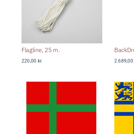
Flagline, 25 m.
Flagline, 25 m.
BackDr
220,00
kr.
2.689,0
Bornholm
Sle