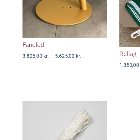
Fanefod
Fanefod
Reflag
Prisinterval:
3.825,00
kr.
–
5.625,00
kr.
3.825,00 kr.
1.350,0
til
5.625,00 kr.