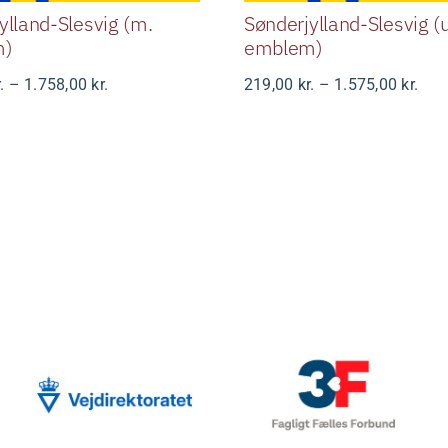
ylland-Slesvig (m.
Sønderjylland-Slesvig (u
m)
emblem)
Prisinterval:
Pris
.
–
1.758,00
kr.
219,00
kr.
–
1.575,00
kr.
520,00 kr.
219,
til
til
1.758,00 kr.
1.57