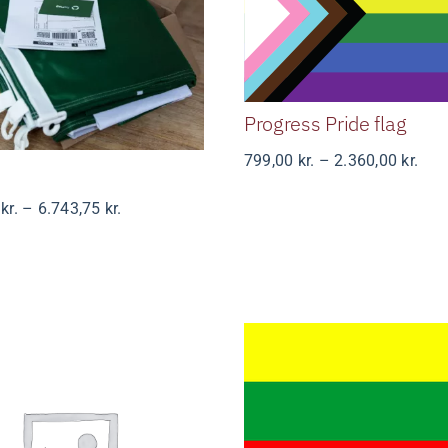
Progress Pride f
Reflag
Progress Pride flag
Pris
799,00
kr.
–
2.360,00
kr.
799,
til
Prisinterval:
0
kr.
–
6.743,75
kr.
2.36
1.350,00 kr.
til
6.743,75 kr.
Ærø