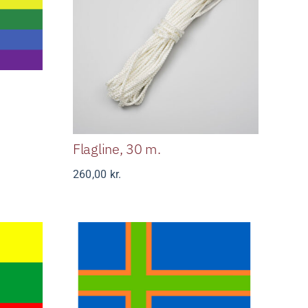
lag
Flagline, 30 m.
interval:
00 kr.
Flagline, 30 m.
0,00 kr.
260,00
kr.
Vendsyssel