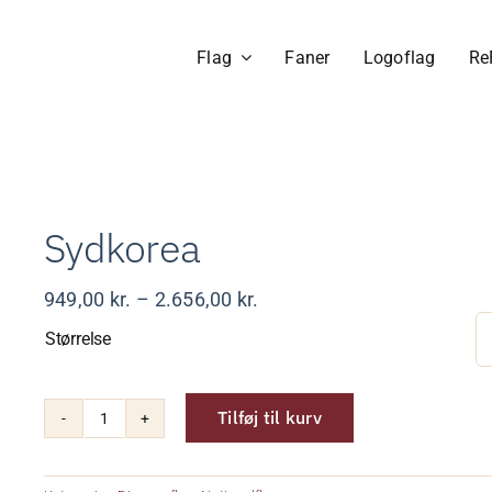
Flag
Faner
Logoflag
Re
Sydkorea
Prisinterval:
949,00
kr.
–
2.656,00
kr.
949,00 kr.
Størrelse
til
2.656,00 kr.
Tilføj til kurv
Sydkorea
antal