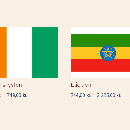
lfenbenskysten
Etiopien
enskysten
Etiopien
Prisinterval:
Pris
.
–
749,00
kr.
744,00
kr.
–
2.225,00
kr.
219,00 kr.
744,
til
til
749,00 kr.
2.22