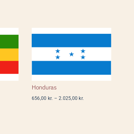
Honduras
Honduras
interval:
Prisinterval:
656,00
kr.
–
2.025,00
kr.
00 kr.
656,00 kr.
til
5,00 kr.
2.025,00 kr.