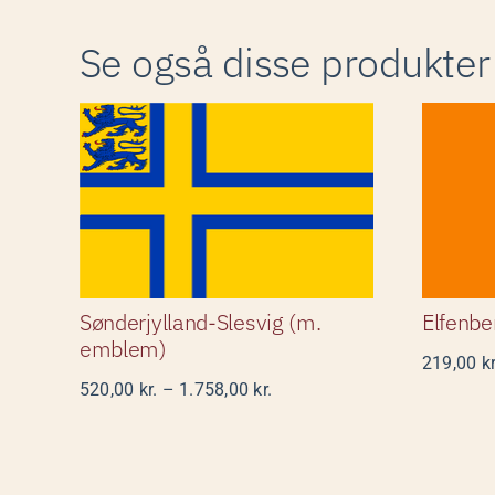
Se også disse produkter
Sønderjylland-
E
Slesvig (m. emblem)
Sønderjylland-Slesvig (m.
Elfenb
emblem)
219,00
kr
Prisinterval:
520,00
kr.
–
1.758,00
kr.
520,00 kr.
til
1.758,00 kr.