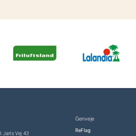
Genveje
ReFlag
l Jarls Vej 43